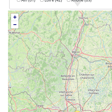
Ain (01)
Loire (42)
Rhône (69)
+
−