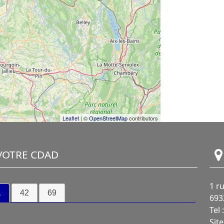
Leaflet
| ©
OpenStreetMap
contributors
OTRE CDAD
1 r
1
42
69
693
Tel 
Sit